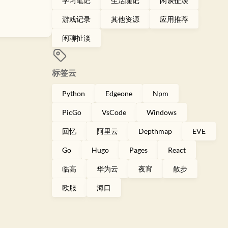
学习笔记
生活随记
闲谈扯淡
游戏记录
其他资源
应用推荐
闲聊扯淡
标签云
Python
Edgeone
Npm
PicGo
VsCode
Windows
回忆
阿里云
Depthmap
EVE
Go
Hugo
Pages
React
临高
华为云
夜宵
散步
欧服
海口