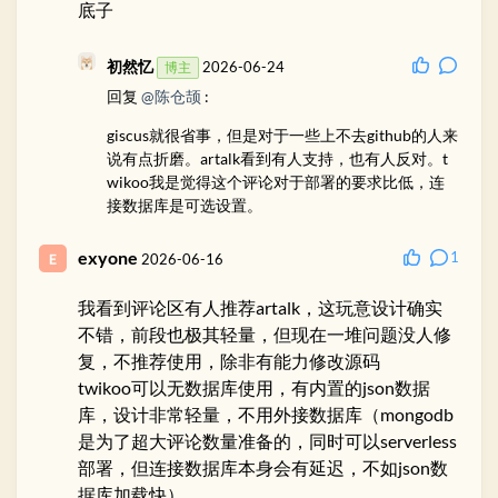
我是因为在部署后无法进入Waline的后台才转头使
底子
用Twikoo的。
初然忆
2026-06-24
博主
回复
@陈仓颉
:
giscus就很省事，但是对于一些上不去github的人来
说有点折磨。artalk看到有人支持，也有人反对。t
wikoo我是觉得这个评论对于部署的要求比低，连
接数据库是可选设置。
exyone
1
2026-06-16
我看到评论区有人推荐artalk，这玩意设计确实
不错，前段也极其轻量，但现在一堆问题没人修
复，不推荐使用，除非有能力修改源码
twikoo可以无数据库使用，有内置的json数据
库，设计非常轻量，不用外接数据库（mongodb
是为了超大评论数量准备的，同时可以serverless
部署，但连接数据库本身会有延迟，不如json数
据库加载快）