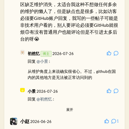
区缺乏维护消失，太适合我这种不想做任何多余
的维护的懒人了，但是缺点也是很多，比如访客
必须要GitHub账户回复，我写的一些帖子可能是
非技术用户看的，别人要评论必须要GitHub就很
烦🙃有没有普通用户也能评论但是不引进太多后
台的呀😭
初然忆
2026-07-26
博主
回复
@小景
:
从维护角度上来说确实很省心。不过，github在国
内的其他地方是无法被正常访问到的
小景
2026-07-26
回复
@初然忆
:
对于我这种整个站都在GitHub pages的人，访客看
展开
不了GitHub连网站都进不去更别提评论了😂唯一缺
小赵
点就是GitHub账户评论，不知道现在有没有办法Git
1
2026-06-26
Hub账户通过谷歌微软账户一键登录完成注册，不