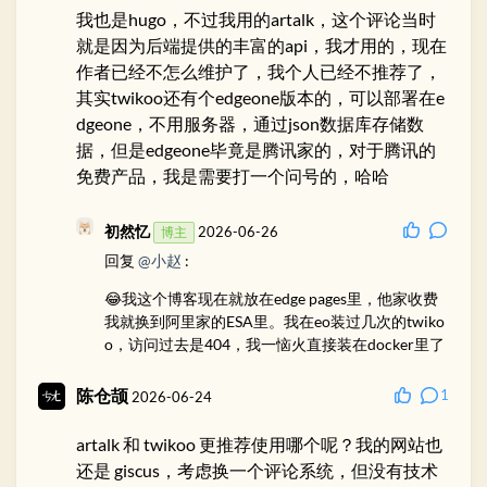
过我觉得很多GitHub都不知道是啥的人还以为是我
我也是hugo，不过我用的artalk，这个评论当时
站的系统不去注册
就是因为后端提供的丰富的api，我才用的，现在
作者已经不怎么维护了，我个人已经不推荐了，
初然忆
2026-07-26
博主
其实twikoo还有个edgeone版本的，可以部署在e
回复
@小景
:
dgeone，不用服务器，通过json数据库存储数
据，但是edgeone毕竟是腾讯家的，对于腾讯的
只部署在Github Pages上大概率是会丢掉一部分访
免费产品，我是需要打一个问号的，哈哈
客的。而giscus ，换掉它的原因纯粹是我不希望A用
户在发送评论后会让B用户收到邮件，有点串台的意
思在里头。
初然忆
2026-06-26
博主
回复
@小赵
:
小景
2026-07-28
😂我这个博客现在就放在edge pages里，他家收费
回复
@初然忆
:
我就换到阿里家的ESA里。我在eo装过几次的twiko
o，访问过去是404，我一恼火直接装在docker里了
今天有人评论发现了giscus 无法通知别人的问题，
Waline和Twikoo推荐哪个呀
陈仓颉
1
2026-06-24
初然忆
2026-07-28
博主
artalk 和 twikoo 更推荐使用哪个呢？我的网站也
回复
@小景
:
还是 giscus，考虑换一个评论系统，但没有技术