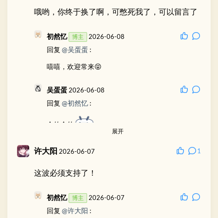
初然忆
2026-06-08
博主
哦哟，你终于换了啊，可憋死我了，可以留言了
回复
@inkss
:
它也支持数据库储存，只不过是MongoDB ，这玩
初然忆
2026-06-08
博主
意我也没用过。目前的评论的数据还是存在json
回复
@吴蛋蛋
:
里，感觉我早晚有一天要把它迁移到别的地方🙃
嘻嘻，欢迎常来😝
inkss
2026-06-08
回复
@初然忆
:
吴蛋蛋
2026-06-08
回复
@初然忆
:
哈，更习惯关系型数据库
会的会的
展开
评论间隔你设置多少，无法评论
许大阳
1
2026-06-07
初然忆
2026-06-08
这波必须支持了！
博主
回复
@吴蛋蛋
:
初然忆
2026-06-07
博主
我草，设置了全站10分钟3条
，看来我得宽
回复
@许大阳
: