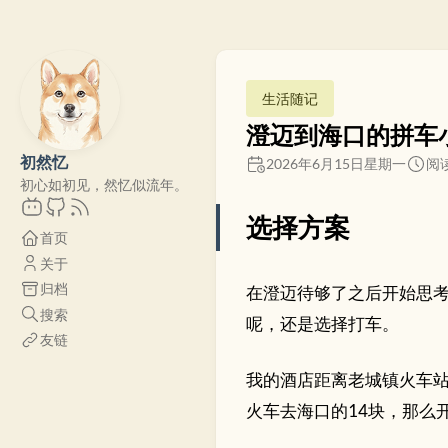
生活随记
澄迈到海口的拼车
初然忆
2026年6月15日星期一
阅读
初心如初见，然忆似流年。
选择方案
首页
关于
归档
在澄迈待够了之后开始思
搜索
呢，还是选择打车。
友链
我的酒店距离老城镇火车站
火车去海口的14块，那么