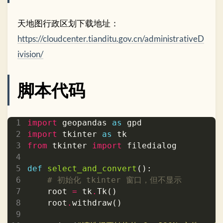
天地图行政区划下载地址：
https://cloudcenter.tianditu.gov.cn/administrativeD
ivision/
脚本代码
import
 geopandas 
as
import
 tkinter 
as
from
 tkinter 
import
def
select_and_convert
# 初始化 tkinter 窗口，但不显示
    root 
=
 tk
.
    root
.