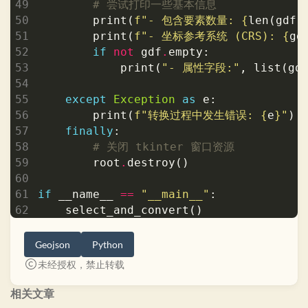
# 尝试打印一些基本信息
        print(
f
"- 包含要素数量: 
{
len(gdf)
        print(
f
"- 坐标参考系统 (CRS): 
{
gd
if
not
 gdf
.
            print(
"- 属性字段:"
, list(gd
except
Exception
as
        print(
f
"转换过程中发生错误: 
{
e
}
"
finally
# 关闭 tkinter 窗口资源
        root
.
if
 __name__ 
==
"__main__"
Geojson
Python
未经授权，禁止转载
相关文章