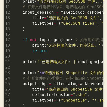
    print(
"请选择要转换的 GeoJSON 文件..."
# 打开文件选择对话框，选择输入的 GeoJSON
    input_geojson 
=
 filedialog
.
        title
=
"选择输入的 GeoJSON 文件"
        filetypes
=
[(
"GeoJSON files"
, 
"*
if
not
 input_geojson: 
# 如果用户取消
        print(
"未选择输入文件，程序退出。"
return
    print(
f
"已选择输入文件: 
{
input_geojson
    print(
"
\n
请选择输出 Shapefile 文件的保
# 打开文件保存对话框，选择输出的 Shapefil
    output_shp 
=
 filedialog
.
        title
=
"保存输出的 Shapefile 文件"
        defaultextension
=
".shp"
        filetypes
=
[(
"Shapefile"
, 
"*.shp