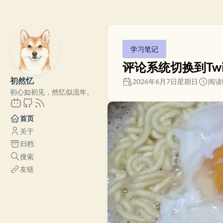
学习笔记
评论系统切换到Twi
初然忆
2026年6月7日星期日
阅读
初心如初见，然忆似流年。
首页
关于
归档
搜索
友链