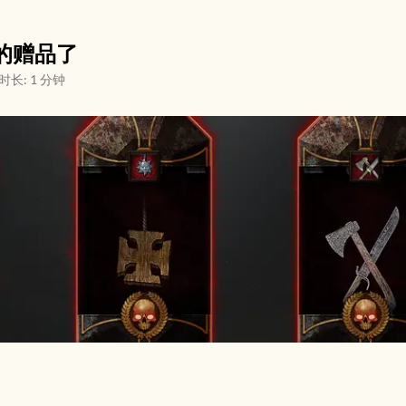
的赠品了
时长: 1 分钟