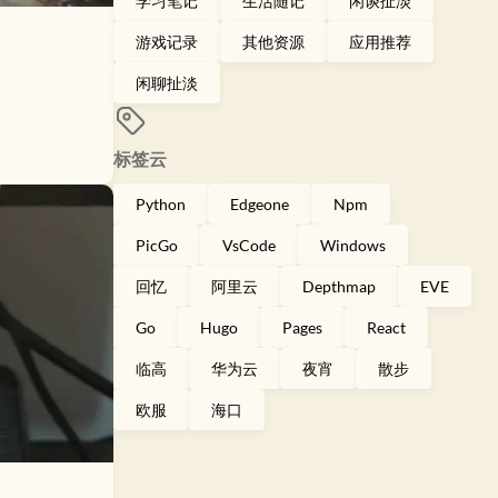
学习笔记
生活随记
闲谈扯淡
游戏记录
其他资源
应用推荐
闲聊扯淡
标签云
Python
Edgeone
Npm
PicGo
VsCode
Windows
回忆
阿里云
Depthmap
EVE
Go
Hugo
Pages
React
临高
华为云
夜宵
散步
欧服
海口